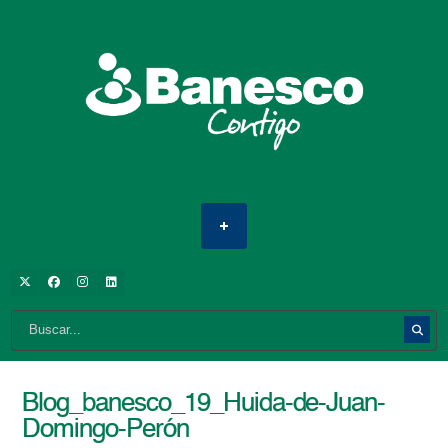
Blog_banesco_19_Huida-de-Juan-
Domingo-Perón