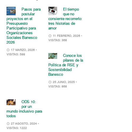
Pasos para
El tiempo
postular
que no
proyectos en el
consiente recorrerlo:
Presupuesto
tres historias de
Participativo para
amor
Organizaciones
11 FEBRERO, 2026
•
Sociales Banesco
VISITAS: 368
2026
17 MARZO, 2026
•
VISITAS: 599
Conoce los
pilares de la
Política de RSE y
Sostenibilidad
Banesco
25 JUNIO, 2025
•
VISITAS: 868
ODS 10:
por un
mundo inclusivo para
todos
27 AGOSTO, 2024
•
VISITAS: 1222