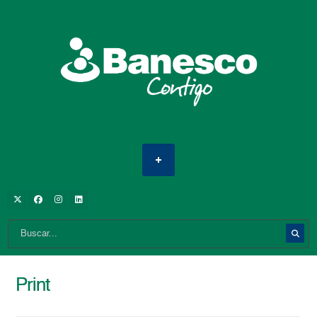
Print