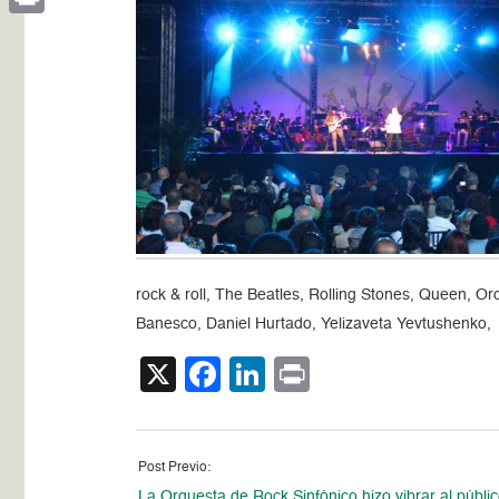
Print
rock & roll, The Beatles, Rolling Stones, Queen, 
Banesco, Daniel Hurtado, Yelizaveta Yevtushenko,
X
Facebook
LinkedIn
Print
Post Previo:
La Orquesta de Rock Sinfónico hizo vibrar al públi