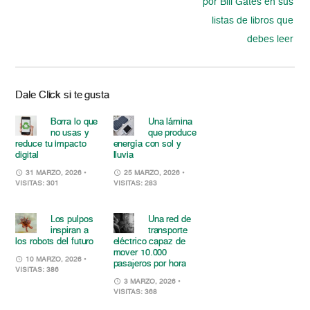
por Bill Gates en sus
listas de libros que
debes leer
Dale Click si te gusta
Borra lo que
Una lámina
no usas y
que produce
reduce tu impacto
energía con sol y
digital
lluvia
31 MARZO, 2026
•
25 MARZO, 2026
•
VISITAS: 301
VISITAS: 283
Los pulpos
Una red de
inspiran a
transporte
los robots del futuro
eléctrico capaz de
mover 10.000
10 MARZO, 2026
•
pasajeros por hora
VISITAS: 386
3 MARZO, 2026
•
VISITAS: 368