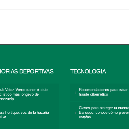
ORIAS DEPORTIVAS
TECNOLOGÍA
lub Veloz Venezolano: el club
Recomendaciones para evitar 
iclístico más longevo de
fraude cibernético
enezuela
Claves para proteger tu cuent
era Fortique: voz de la hazaña
Banesco: conoce cómo preven
el 41
estafas