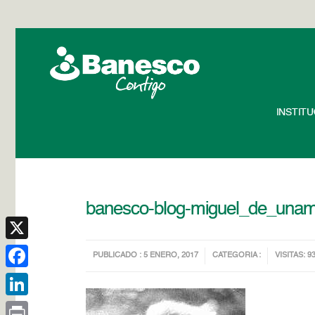
INSTIT
banesco-blog-miguel_de_una
X
PUBLICADO : 5 ENERO, 2017
CATEGORIA :
VISITAS: 9
Facebook
LinkedIn