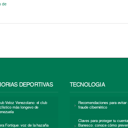
n de
ORIAS DEPORTIVAS
TECNOLOGÍA
lub Veloz Venezolano: el club
Recomendaciones para evitar 
iclístico más longevo de
fraude cibernético
enezuela
Claves para proteger tu cuent
era Fortique: voz de la hazaña
Banesco: conoce cómo preven