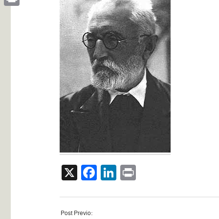
Print
X
Facebook
LinkedIn
Print
Post Previo: