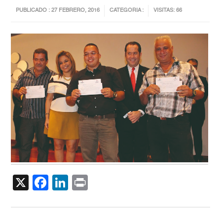
PUBLICADO : 27 FEBRERO, 2016
CATEGORIA :
VISITAS: 66
X
Facebook
LinkedIn
Print