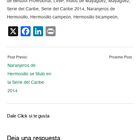
de Béisbol Profesional, LVBP, Indios de Mayagüez, Mayagüez,
Serie del Caribe, Serie del Caribe 2014, Naranjeros de
Hermosillo, Hermosillo campeón, Hermosillo bicampeón,
X
Facebook
LinkedIn
Print
Post Previo:
Proximo Post:
Naranjeros de
Hermosillo se tituló en
la Serie del Caribe
2014
Dale Click si te gusta
Deja una respuesta