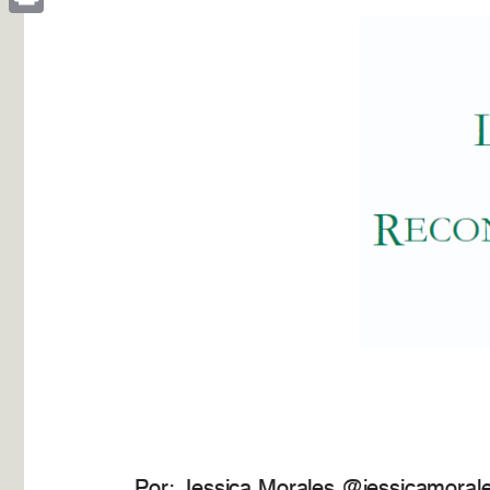
Print
Por: Jessica Morales @jessicamoral