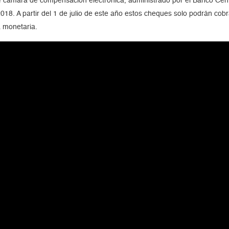
e cámara de compensación electrónica, administrado por el Banco Cent
2018. A partir del 1 de julio de este año estos cheques solo podrán cobr
 monetaria.