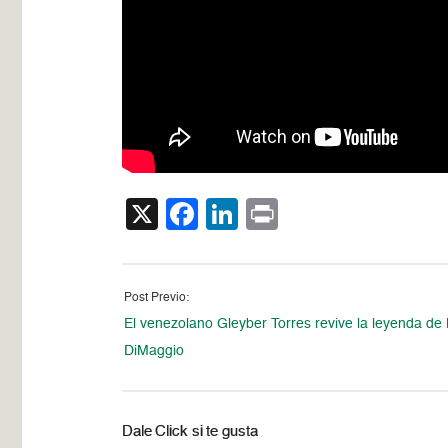
X
Facebook
LinkedIn
Print
Post Previo:
El venezolano Gleyber Torres revive la leyenda de
DiMaggio
Dale Click si te gusta