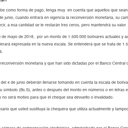
ecibe como forma de pago, tenga muy en cuenta que aquellos que sean 
 de junio, cuando entrará en vigencia la reconversión monetaria, su c
ir, a esa cantidad se le restarán tres ceros, pero mantendrá su valor.
0 de mayo de 2018, por un monto de 1.500.000 bolívares actuales y ac
erará expresada en la nueva escala. Se entenderá que se trata de 1.
á.
reconversión monetaria y que han sido dictadas por el Banco Central 
 del 4 de junio deberán llenarse tomando en cuenta la escala de bolí
 su símbolo (Bs.S), antes o después del monto en números o en letras e
o no será motivo para que el cheque sea devuelto o invalidado.
esario que usted sustituya la chequera que utiliza actualmente y tam