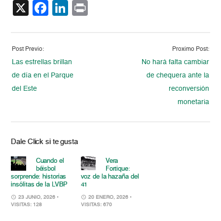
X
Facebook
LinkedIn
Print
Post Previo:
Proximo Post:
Las estrellas brillan
No hará falta cambiar
de día en el Parque
de chequera ante la
del Este
reconversión
monetaria
Dale Click si te gusta
Cuando el
Vera
béisbol
Fortique:
sorprende: historias
voz de la hazaña del
insólitas de la LVBP
41
23 JUNIO, 2026
•
20 ENERO, 2026
•
VISITAS: 128
VISITAS: 670