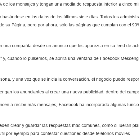
 de los mensajes y tengan una media de respuesta inferior a cinco mi
n basándose en los datos de los últimos siete días. Todos los administ
s de su Página, pero por ahora, sólo las páginas que cumplan con el 9
 una compañía desde un anuncio que les aparezca en su feed de actual
je” y, cuando lo pulsemos, se abrirá una ventana de Facebook Messen
ona, y una vez que se inicia la conversación, el negocio puede respo
gan los anunciantes al crear una nueva publicidad, dentro del campo 
ncen a recibir más mensajes, Facebook ha incorporado algunas funci
eden crear y guardar las respuestas más comunes, como si fueran plant
útil por ejemplo para contestar cuestiones desde teléfonos móviles.