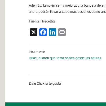
Además, también se ha mejorado la bandeja de entr
ahora podrán llevar a cabo más acciones como arch
Fuente: TreceBits
X
Facebook
LinkedIn
Print
Post Previo:
Nixie, el dron que toma selfies desde las alturas
Dale Click si te gusta