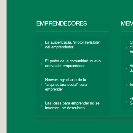
EMPRENDEDORES
MEM
La autoeficacia: “motor invisible”
C
del emprendedor
c
V
El poder de la comunidad: nuevo
activo del emprendedor
V
d
Networking: el arte de la
“arquitectura social” para
I
emprender
«
Las ideas para emprender no se
S
inventan, se descubren