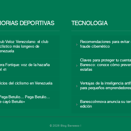
ORIAS DEPORTIVAS
TECNOLOGÍA
lub Veloz Venezolano: el club
Recomendaciones para evitar 
iclístico más longevo de
fraude cibernético
enezuela
Claves para proteger tu cuent
era Fortique: voz de la hazaña
Banesco: conoce cómo preven
el 41
estafas
nicios del ciclismo en Venezuela
Ventajas de la inteligencia artif
para pequeños emprendedore
Pega Betulio… Pega Betulio…
e cayó Betulio»
BanescoInnova anuncia su ter
edición
© 2026 Blog Banesco |