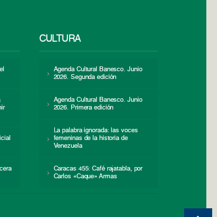
CULTURA
el
Agenda Cultural Banesco. Junio
2026. Segunda edición
a
Agenda Cultural Banesco. Junio
ir
2026. Primera edición
La palabra ignorada: las voces
icial
femeninas de la historia de
s
Venezuela
cera
Caracas 455: Café rajatabla, por
Carlos «Caque» Armas