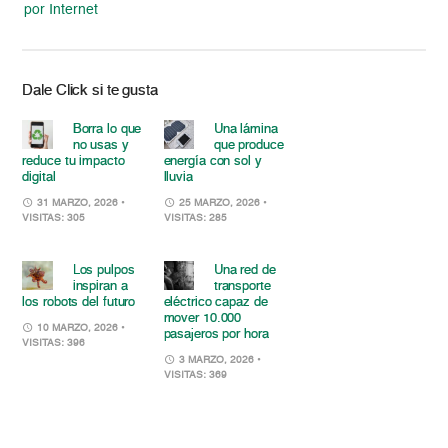
por Internet
Dale Click si te gusta
Borra lo que
Una lámina
no usas y
que produce
reduce tu impacto
energía con sol y
digital
lluvia
31 MARZO, 2026
•
25 MARZO, 2026
•
VISITAS: 305
VISITAS: 285
Los pulpos
Una red de
inspiran a
transporte
los robots del futuro
eléctrico capaz de
mover 10.000
10 MARZO, 2026
•
pasajeros por hora
VISITAS: 396
3 MARZO, 2026
•
VISITAS: 369