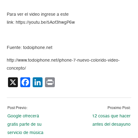
Para ver el video ingrese a este
link: https://youtu.be/5Aof3hwgP6w
Fuente: todoiphone.net
http://www.todoiphone.net/iphone-7-nuevo-colorido-video-
concepto/
X
Facebook
LinkedIn
Print
Post Previo:
Proximo Post:
Google ofrecerá
12 cosas que hacer
gratis parte de su
antes del desayuno
servicio de música