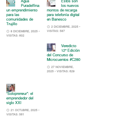
Agua
Estos son
Puradelfina:
los nuevos
un emprendimiento
montos de recarga
para las
para telefonía digital
comunidades de
en Banesco
Trujillo
2 DICIEMBRE, 2025
•
VISITAS: 587
8 DICIEMBRE, 2025
•
VISITAS: 602
Veredicto
12° Edición
del Concurso de
Microcuentos #C280
27 NOVIEMBRE,
2025
• VISITAS: 629
“Solopreneur”: el
emprendedor del
siglo XXI
21 OCTUBRE, 2025
•
VISITAS: 561