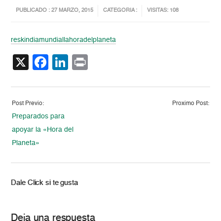
PUBLICADO : 27 MARZO, 2015
CATEGORIA :
VISITAS: 108
reskindiamundiallahoradelplaneta
X
Facebook
LinkedIn
Print
Post Previo:
Proximo Post:
Preparados para
apoyar la «Hora del
Planeta»
Dale Click si te gusta
Deja una respuesta