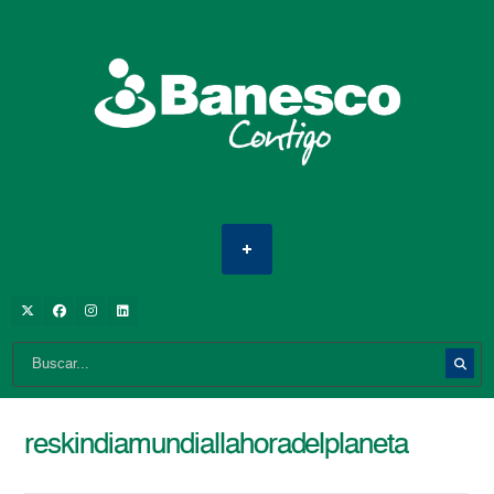
reskindiamundiallahoradelplaneta