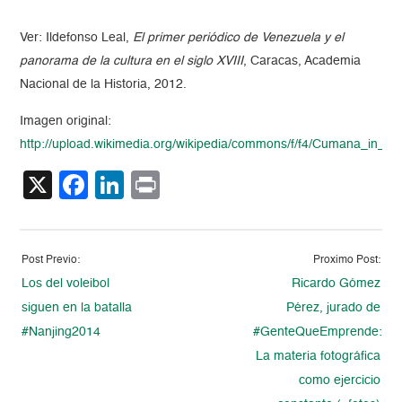
Ver: Ildefonso Leal,
El primer periódico de Venezuela y el
panorama de la cultura en el siglo XVIII
, Caracas, Academia
Nacional de la Historia, 2012.
Imagen original:
http://upload.wikimedia.org/wikipedia/commons/f/f4/Cumana_in_th
X
Facebook
LinkedIn
Print
Post Previo:
Proximo Post:
Los del voleibol
Ricardo Gómez
siguen en la batalla
Pérez, jurado de
#Nanjing2014
#GenteQueEmprende:
La materia fotográfica
como ejercicio