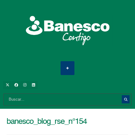
banesco_blog_rse_n°154