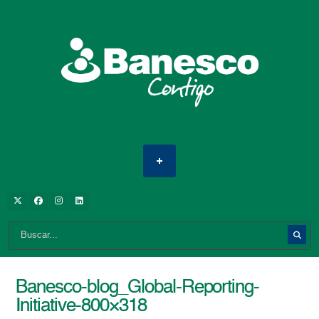
Banesco-blog_Global-Reporting-
Initiative-800×318