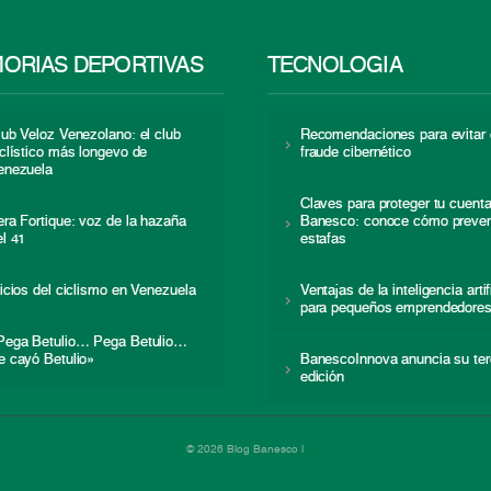
ORIAS DEPORTIVAS
TECNOLOGÍA
lub Veloz Venezolano: el club
Recomendaciones para evitar 
iclístico más longevo de
fraude cibernético
enezuela
Claves para proteger tu cuent
era Fortique: voz de la hazaña
Banesco: conoce cómo preven
el 41
estafas
nicios del ciclismo en Venezuela
Ventajas de la inteligencia artif
para pequeños emprendedore
Pega Betulio… Pega Betulio…
e cayó Betulio»
BanescoInnova anuncia su ter
edición
© 2026 Blog Banesco |