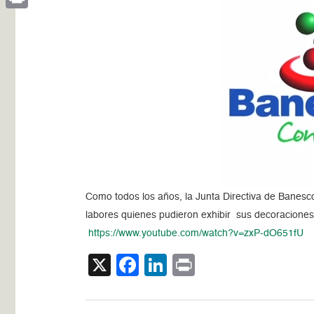
Print
Como todos los años, la Junta Directiva de Banesco
labores quienes pudieron exhibir sus decoraciones
https://www.youtube.com/watch?
v=zxP-dO651fU
X
Facebook
LinkedIn
Print