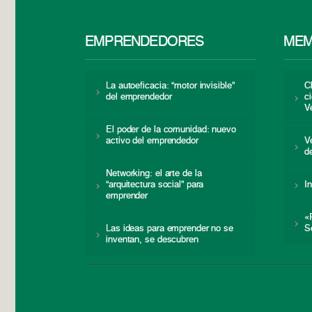
EMPRENDEDORES
MEM
La autoeficacia: “motor invisible”
C
del emprendedor
c
V
El poder de la comunidad: nuevo
activo del emprendedor
V
d
Networking: el arte de la
“arquitectura social” para
I
emprender
«
Las ideas para emprender no se
S
inventan, se descubren