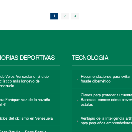
1
2
3
ORIAS DEPORTIVAS
TECNOLOGÍA
lub Veloz Venezolano: el club
Recomendaciones para evitar 
iclístico más longevo de
fraude cibernético
enezuela
Claves para proteger tu cuent
era Fortique: voz de la hazaña
Banesco: conoce cómo preven
el 41
estafas
nicios del ciclismo en Venezuela
Ventajas de la inteligencia artif
para pequeños emprendedore