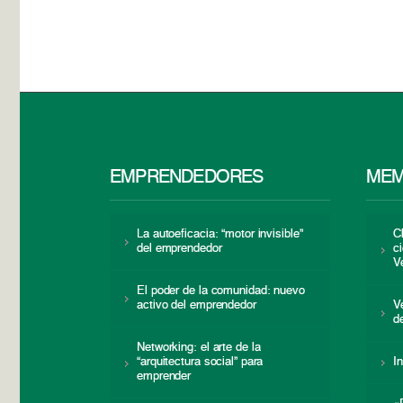
EMPRENDEDORES
MEM
La autoeficacia: “motor invisible”
C
del emprendedor
c
V
El poder de la comunidad: nuevo
activo del emprendedor
V
d
Networking: el arte de la
“arquitectura social” para
I
emprender