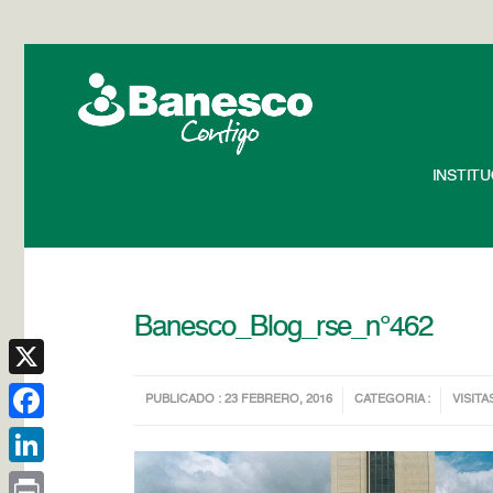
INSTIT
Banesco_Blog_rse_n°462
X
PUBLICADO : 23 FEBRERO, 2016
CATEGORIA :
VISITA
Facebook
LinkedIn