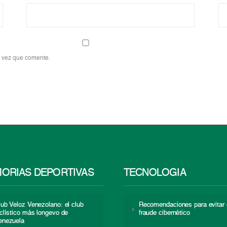
a vez que comente.
ORIAS DEPORTIVAS
TECNOLOGÍA
lub Veloz Venezolano: el club
Recomendaciones para evitar 
iclístico más longevo de
fraude cibernético
enezuela