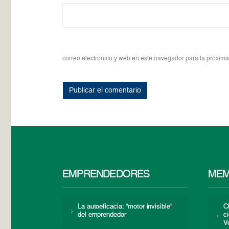
correo electrónico y web en este navegador para la próxim
EMPRENDEDORES
MEM
La autoeficacia: “motor invisible”
C
del emprendedor
c
V