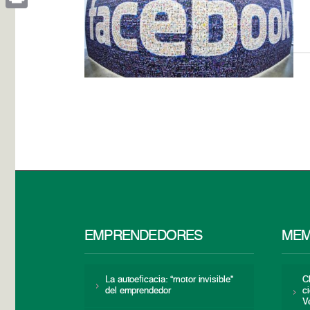
Print
EMPRENDEDORES
MEM
La autoeficacia: “motor invisible”
C
del emprendedor
c
V