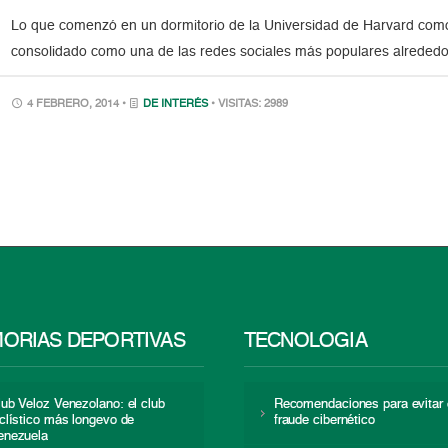
Lo que comenzó en un dormitorio de la Universidad de Harvard com
consolidado como una de las redes sociales más populares alrededor
4 FEBRERO, 2014 •
DE INTERÉS
• VISITAS: 2989
ORIAS DEPORTIVAS
TECNOLOGÍA
lub Veloz Venezolano: el club
Recomendaciones para evitar 
iclístico más longevo de
fraude cibernético
enezuela