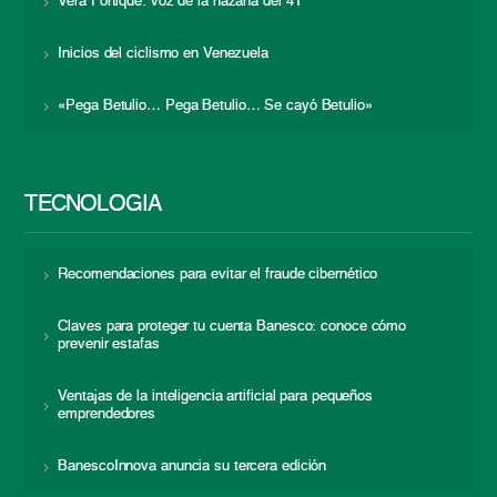
Vera Fortique: voz de la hazaña del 41
Inicios del ciclismo en Venezuela
«Pega Betulio… Pega Betulio… Se cayó Betulio»
TECNOLOGÍA
Recomendaciones para evitar el fraude cibernético
Claves para proteger tu cuenta Banesco: conoce cómo
prevenir estafas
Ventajas de la inteligencia artificial para pequeños
emprendedores
BanescoInnova anuncia su tercera edición