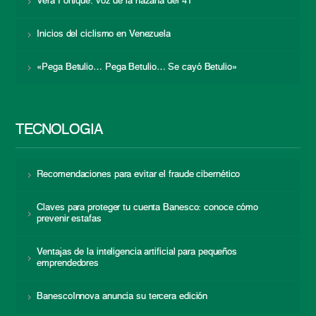
Vera Fortique: voz de la hazaña del 41
Inicios del ciclismo en Venezuela
«Pega Betulio… Pega Betulio… Se cayó Betulio»
TECNOLOGÍA
Recomendaciones para evitar el fraude cibernético
Claves para proteger tu cuenta Banesco: conoce cómo
prevenir estafas
Ventajas de la inteligencia artificial para pequeños
emprendedores
BanescoInnova anuncia su tercera edición