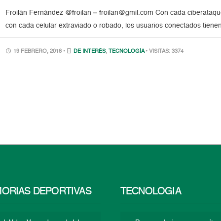
Froilán Fernández @froilan – froilan@gmil.com Con cada ciberataqu
con cada celular extraviado o robado, los usuarios conectados tien
19 FEBRERO, 2018 •
DE INTERÉS
,
TECNOLOGÍA
• VISITAS: 3374
ORIAS DEPORTIVAS
TECNOLOGÍA