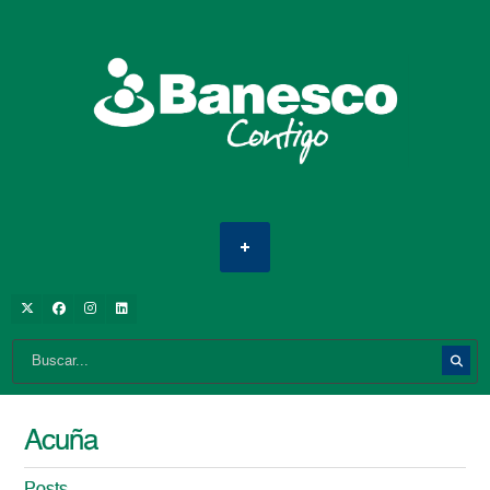
Acuña