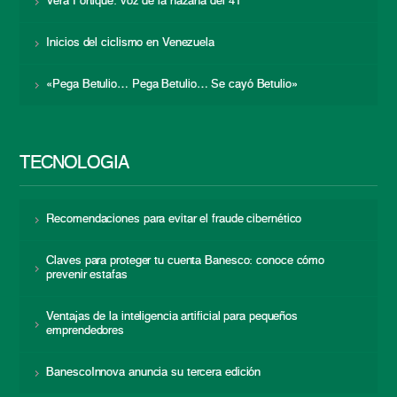
Vera Fortique: voz de la hazaña del 41
Inicios del ciclismo en Venezuela
«Pega Betulio… Pega Betulio… Se cayó Betulio»
TECNOLOGÍA
Recomendaciones para evitar el fraude cibernético
Claves para proteger tu cuenta Banesco: conoce cómo
prevenir estafas
Ventajas de la inteligencia artificial para pequeños
emprendedores
BanescoInnova anuncia su tercera edición