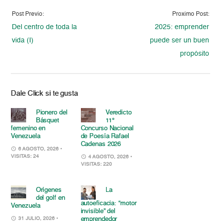
Post Previo:
Proximo Post:
Del centro de toda la
2025: emprender
vida (I)
puede ser un buen
propósito
Dale Click si te gusta
Pionero del
Veredicto
Básquet
11°
femenino en
Concurso Nacional
Venezuela
de Poesía Rafael
Cadenas 2026
6 AGOSTO, 2026
•
VISITAS: 24
4 AGOSTO, 2026
•
VISITAS: 220
Orígenes
La
del golf en
autoeficacia: “motor
Venezuela
invisible” del
emprendedor
31 JULIO, 2026
•