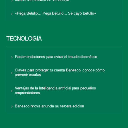
Inicios del ciclismo en Venezuela
«Pega Betulio… Pega Betulio… Se cayó Betulio»
TECNOLOGÍA
Recomendaciones para evitar el fraude cibernético
Claves para proteger tu cuenta Banesco: conoce cómo
prevenir estafas
Ventajas de la inteligencia artificial para pequeños
emprendedores
BanescoInnova anuncia su tercera edición