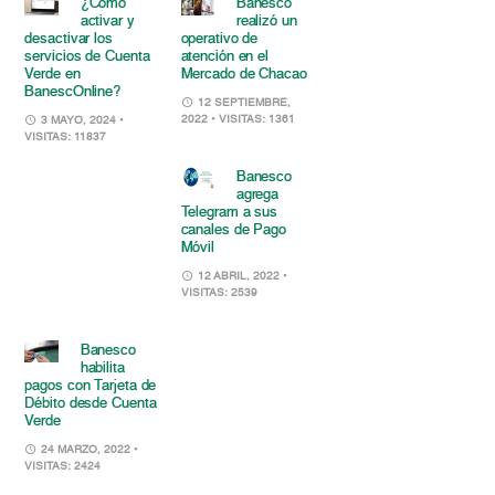
¿Cómo
Banesco
activar y
realizó un
desactivar los
operativo de
servicios de Cuenta
atención en el
Verde en
Mercado de Chacao
BanescOnline?
12 SEPTIEMBRE,
2022
• VISITAS: 1361
3 MAYO, 2024
•
VISITAS: 11837
Banesco
agrega
Telegram a sus
canales de Pago
Móvil
12 ABRIL, 2022
•
VISITAS: 2539
Banesco
habilita
pagos con Tarjeta de
Débito desde Cuenta
Verde
24 MARZO, 2022
•
VISITAS: 2424