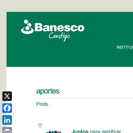
INSTIT
aportes
Posts
X
Facebook
LinkedIn