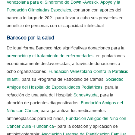
Venezolana para el Síndrome de Down -Avesid-, Apoye y la
Fundación Olimpiadas Especiales
, contaron con
a
portes del
banco a lo largo de 2021
para lleva
r a cabo sus proyectos en
beneficio de personas con discapacidad intelectual.
Banesco por la salud
De igual forma Banesco hizo significativas donaciones para la
prevención y el tratamiento de enfermedades
, en poblaciones
económicamente desfavorecidas, a través de donaciones a
ocho organizaciones:
Fundación Venezolana Contra la Parálisis
Infantil
, para su Programa de Patrocinio de Camas;
Sociedad
Amigos del Hospital de Especialidades Pediátricas
, para la
refacción de una sala del Hospital;
SenosAyuda
, para la
atención de pacientes diagnosticados;
Fundación Amigos del
Niño con Cáncer
, para garantizar los medicamentos
antineoplásicos para 80 niños;
Fundación Amigos del Niño con
Cáncer Zulia -Fundanica
– para la dotación y aplicación de
antibioticoterapia;
Asociación Larense de Planificación Familiar