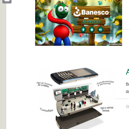
Print
A
B
d