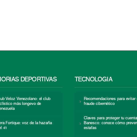
ORIAS DEPORTIVAS
TECNOLOGÍA
lub Veloz Venezolano: el club
Recomendaciones para evitar 
iclístico más longevo de
fraude cibernético
enezuela
Claves para proteger tu cuent
era Fortique: voz de la hazaña
Banesco: conoce cómo preven
el 41
estafas