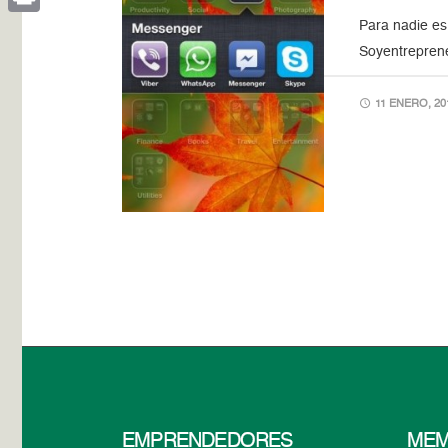
Para nadie es
Print
Soyentreprene
11 ENERO, 20
EMPRENDEDORES
MEM