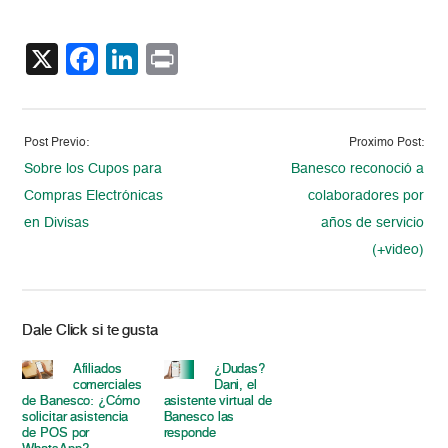
X
Facebook
LinkedIn
Print
Post Previo:
Proximo Post:
Sobre los Cupos para
Banesco reconoció a
Compras Electrónicas
colaboradores por
en Divisas
años de servicio
(+video)
Dale Click si te gusta
Afiliados
¿Dudas?
comerciales
Dani, el
de Banesco: ¿Cómo
asistente virtual de
solicitar asistencia
Banesco las
de POS por
responde