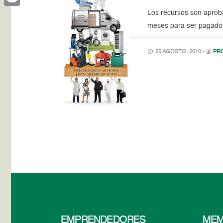
Los recursos son aproba
Print
meses para ser pagado
25 AGOSTO, 2010 •
PR
EMPRENDEDORES
MEM