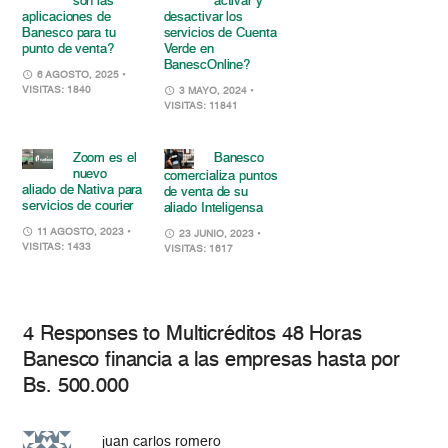
son las
activar y
aplicaciones de
desactivar los
Banesco para tu
servicios de Cuenta
punto de venta?
Verde en
BanescOnline?
6 AGOSTO, 2025
•
VISITAS: 1840
3 MAYO, 2024
•
VISITAS: 11841
Zoom es el
Banesco
nuevo
comercializa puntos
aliado de Nativa para
de venta de su
servicios de courier
aliado Inteligensa
11 AGOSTO, 2023
•
23 JUNIO, 2023
•
VISITAS: 1433
VISITAS: 1617
4 Responses to Multicréditos 48 Horas
Banesco financia a las empresas hasta por
Bs. 500.000
juan carlos romero