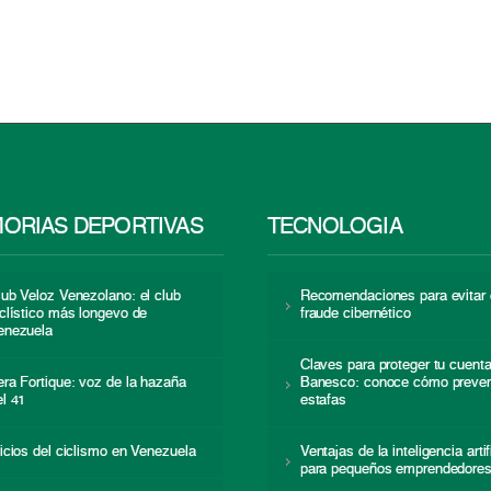
ORIAS DEPORTIVAS
TECNOLOGÍA
lub Veloz Venezolano: el club
Recomendaciones para evitar 
iclístico más longevo de
fraude cibernético
enezuela
Claves para proteger tu cuent
era Fortique: voz de la hazaña
Banesco: conoce cómo preven
el 41
estafas
nicios del ciclismo en Venezuela
Ventajas de la inteligencia artif
para pequeños emprendedore