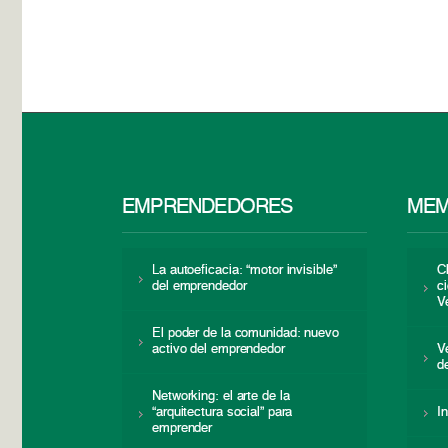
EMPRENDEDORES
MEM
La autoeficacia: “motor invisible”
C
del emprendedor
c
V
El poder de la comunidad: nuevo
activo del emprendedor
V
d
Networking: el arte de la
“arquitectura social” para
I
emprender