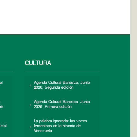
CULTURA
el
Agenda Cultural Banesco. Junio
2026. Segunda edición
a
Agenda Cultural Banesco. Junio
ir
2026. Primera edición
La palabra ignorada: las voces
icial
femeninas de la historia de
s
Venezuela