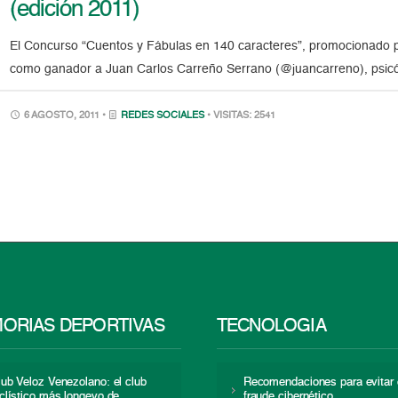
(edición 2011)
El Concurso “Cuentos y Fábulas en 140 caracteres”, promocionado p
como ganador a Juan Carlos Carreño Serrano (@juancarreno), psicól
6 AGOSTO, 2011 •
REDES SOCIALES
• VISITAS: 2541
ORIAS DEPORTIVAS
TECNOLOGÍA
lub Veloz Venezolano: el club
Recomendaciones para evitar 
iclístico más longevo de
fraude cibernético