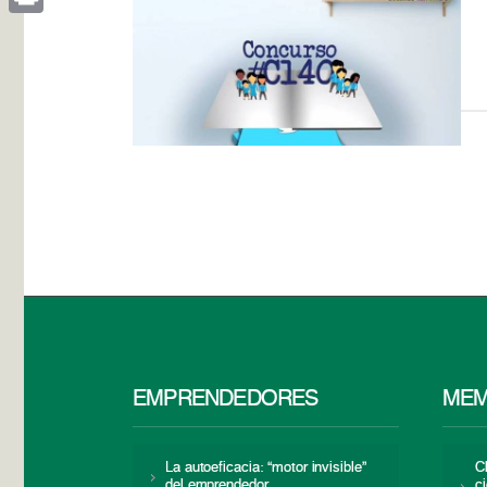
Print
EMPRENDEDORES
MEM
La autoeficacia: “motor invisible”
C
del emprendedor
c