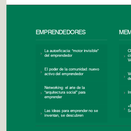
EMPRENDEDORES
MEM
La autoeficacia: “motor invisible”
C
del emprendedor
c
V
El poder de la comunidad: nuevo
activo del emprendedor
V
d
Networking: el arte de la
“arquitectura social” para
I
emprender
«
Las ideas para emprender no se
S
inventan, se descubren