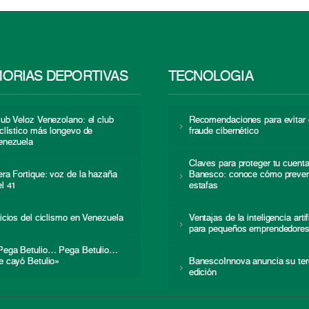
ORIAS DEPORTIVAS
TECNOLOGÍA
lub Veloz Venezolano: el club
Recomendaciones para evitar 
iclístico más longevo de
fraude cibernético
enezuela
Claves para proteger tu cuent
era Fortique: voz de la hazaña
Banesco: conoce cómo preven
el 41
estafas
nicios del ciclismo en Venezuela
Ventajas de la inteligencia artif
para pequeños emprendedore
Pega Betulio… Pega Betulio…
e cayó Betulio»
BanescoInnova anuncia su ter
edición