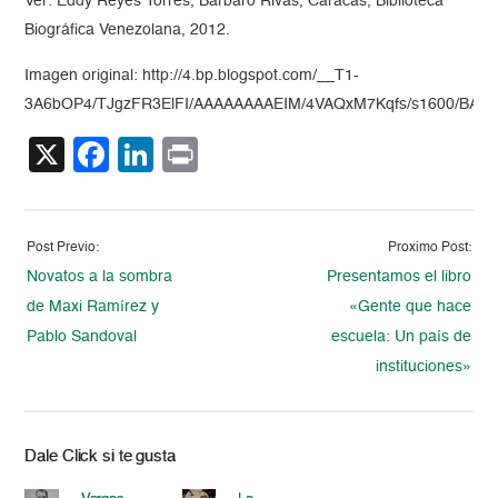
Ver: Eddy Reyes Torres, Bárbaro Rivas, Caracas, Biblioteca
Biográfica Venezolana, 2012.
Imagen original: http://4.bp.blogspot.com/__T1-
3A6bOP4/TJgzFR3ElFI/AAAAAAAAEIM/4VAQxM7Kqfs/s1600/BARB
X
Facebook
LinkedIn
Print
Post Previo:
Proximo Post:
Novatos a la sombra
Presentamos el libro
de Maxi Ramírez y
«Gente que hace
Pablo Sandoval
escuela: Un país de
instituciones»
Dale Click si te gusta