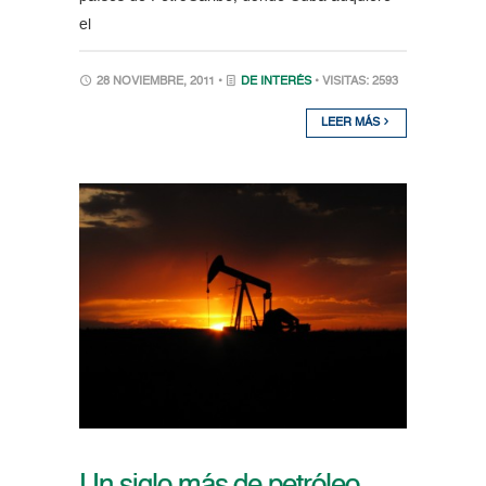
el
28 NOVIEMBRE, 2011 •
DE INTERÉS
• VISITAS: 2593
LEER MÁS