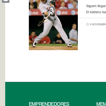
Siguen llega
Print
El toletero f
9 NOVIEMBRE
EMPRENDEDORES
MEM