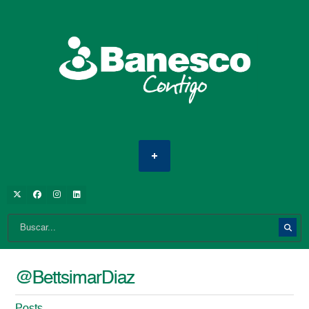
@BettsimarDiaz