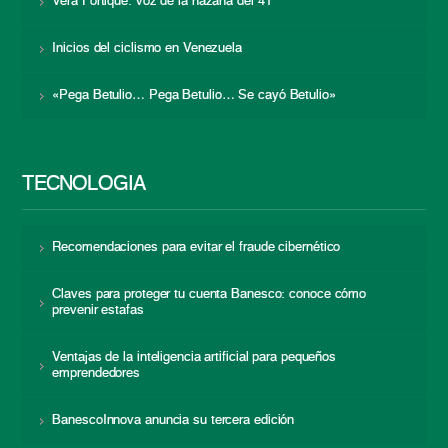
Vera Fortique: voz de la hazaña del 41
Inicios del ciclismo en Venezuela
«Pega Betulio… Pega Betulio… Se cayó Betulio»
TECNOLOGÍA
Recomendaciones para evitar el fraude cibernético
Claves para proteger tu cuenta Banesco: conoce cómo
prevenir estafas
Ventajas de la inteligencia artificial para pequeños
emprendedores
BanescoInnova anuncia su tercera edición