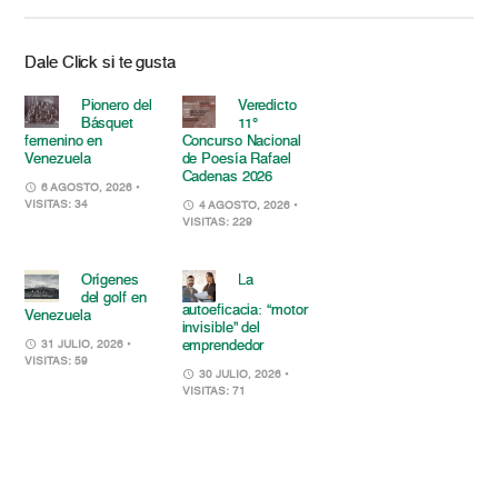
Dale Click si te gusta
Pionero del
Veredicto
Básquet
11°
femenino en
Concurso Nacional
Venezuela
de Poesía Rafael
Cadenas 2026
6 AGOSTO, 2026
•
VISITAS: 34
4 AGOSTO, 2026
•
VISITAS: 229
Orígenes
La
del golf en
autoeficacia: “motor
Venezuela
invisible” del
emprendedor
31 JULIO, 2026
•
VISITAS: 59
30 JULIO, 2026
•
VISITAS: 71