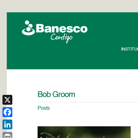
INSTIT
Bob Groom
Posts
X
Facebook
LinkedIn