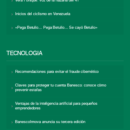
Vera Fortique: voz de la hazaña del 41
Inicios del ciclismo en Venezuela
«Pega Betulio… Pega Betulio… Se cayó Betulio»
TECNOLOGÍA
Recomendaciones para evitar el fraude cibernético
Claves para proteger tu cuenta Banesco: conoce cómo
prevenir estafas
Ventajas de la inteligencia artificial para pequeños
emprendedores
BanescoInnova anuncia su tercera edición