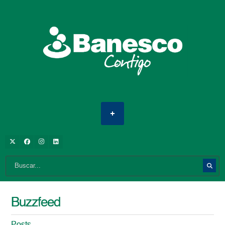
Buzzfeed