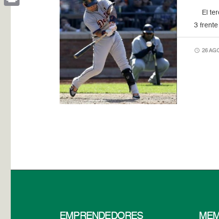
El terc
Print
3 frent
26 AGO
EMPRENDEDORES
MEM