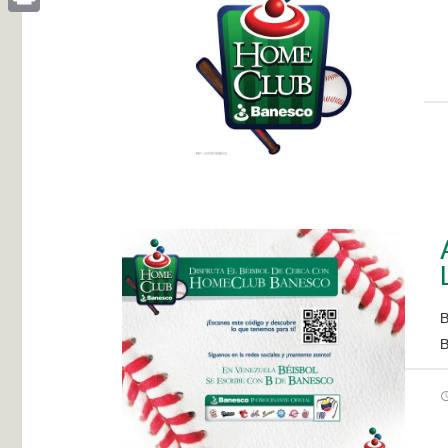
Print
B
B